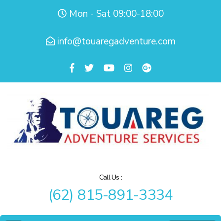
Mon - Sat 09:00-18:00
info@touaregadventure.com
Call Us :
(62) 815-891-3334