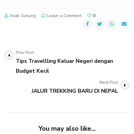
on
Anak Gunung
Leave a Comment
0
JALUR
TREKKING
ANTI-
MAINSTREAM
DI
Post
Prev Post
NEPAL
Tips Travellling Keluar Negeri dengan
Navigation
Budget Kecil
Next Post
JALUR TREKKING BARU DI NEPAL
You may also like...