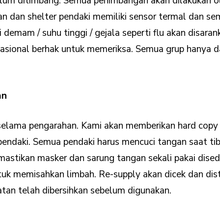
belum ditimbang. Semua penimbangan akan dilakukan 
n dan shelter pendaki memiliki sensor termal dan se
emam / suhu tinggi / gejala seperti flu akan disaran
Nasional berhak untuk memeriksa. Semua grup hanya
an
ama pengarahan. Kami akan memberikan hard copy yan
r pendaki. Semua pendaki harus mencuci tangan saat ti
astikan masker dan sarung tangan sekali pakai dised
 memisahkan limbah. Re-supply akan dicek dan diste
tan telah dibersihkan sebelum digunakan.