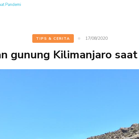
aat Pandemi
17/08/2020
TIPS & CERITA
n gunung Kilimanjaro saa