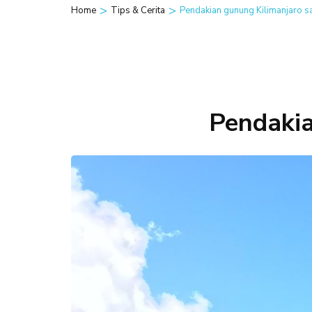
>
>
Home
Tips & Cerita
Pendakian gunung Kilimanjaro s
Pendakia