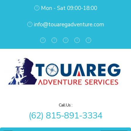
Mon - Sat 09:00-18:00
info@touaregadventure.com
Call Us :
(62) 815-891-3334