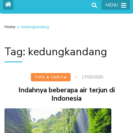
MENU
>
Home
kedungkandang
Tag:
kedungkandang
17/03/2020
TIPS & CERITA
Indahnya beberapa air terjun di
Indonesia