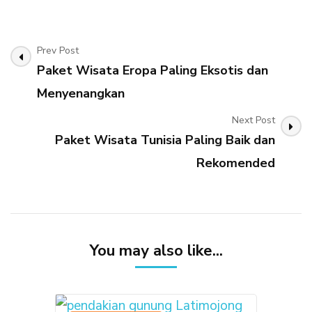
Paling
Wajib
Dikunjungi
Post
Prev Post
Saat
Ikut
Paket Wisata Eropa Paling Eksotis dan
Navigation
Paket
Menyenangkan
Wisata
Turki
Next Post
Paket Wisata Tunisia Paling Baik dan
Rekomended
You may also like...