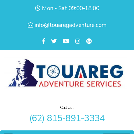
Mon - Sat 09:00-18:00
info@touaregadventure.com
Call Us :
(62) 815-891-3334