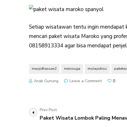
Setiap wisatawan tentu ingin mendapat k
mencari paket wisata Maroko yang profes
08158913334 agar bisa mendapat penjela
masjidhassan2
merzouga
molayidriss
paketw
on
Anak Gunung
Leave a Comment
0
Paket
Wisata
Maroko
Yang
Post
Prev Post
Paling
Menarik
Paket Wisata Lombok Paling Menaw
Navigation
Bagi